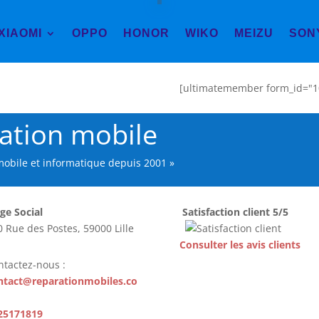
XIAOMI
OPPO
HONOR
WIKO
MEIZU
SON
[ultimatemember form_id="1
ration mobile
 mobile et informatique depuis 2001 »
ge Social
Satisfaction client 5/5
 Rue des Postes, 59000 Lille
Consulter les avis clients
ntactez-nous :
ntact@reparationmobiles.co
25171819