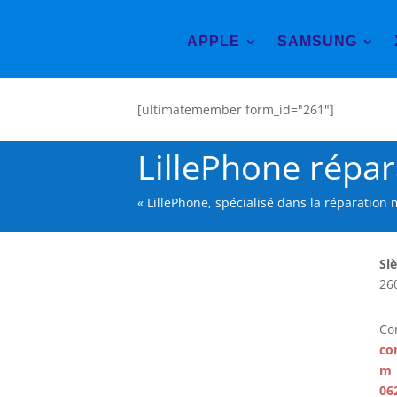
APPLE
SAMSUNG
[ultimatemember form_id="261"]
LillePhone répa
« LillePhone, spécialisé dans la réparation
Siè
260
Co
co
m
06