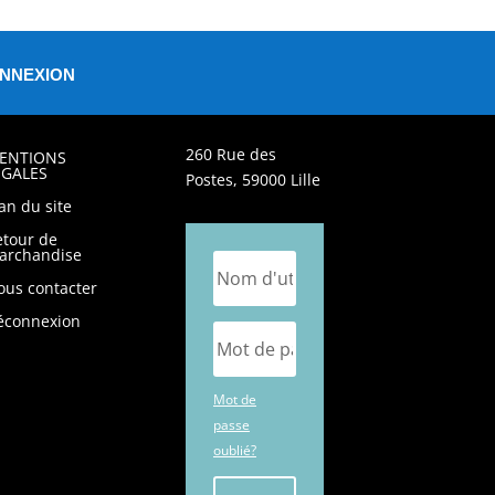
NNEXION
260 Rue des
ENTIONS
ÉGALES
Postes, 59000 Lille
an du site
etour de
archandise
ous contacter
éconnexion
Mot de
passe
oublié?