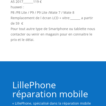
A5 2017_______119 €
huawei :
P8 /P8 Lite / P9 / P9 Lite /Mate 7 / Mate 8
Remplacement de l écran LCD + vitre:_______ a partir
de 59 €
Pour tout autre type de Smartphone ou tablette nous
contacter ou venir en magasin pour en connaitre le
prix et le délai.
LillePhone
réparation mobile
« LillePhone, spécialisé dans la réparation mobile