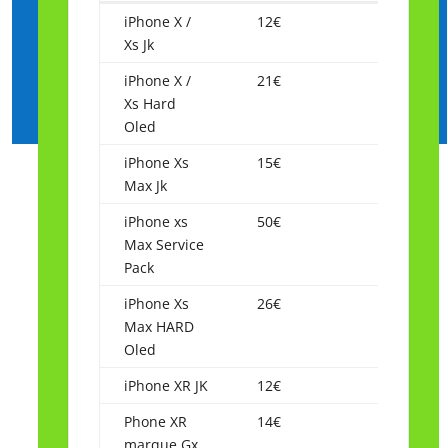
Modèle
Ecran
iPhone X /
12€
Xs Jk
iPhone X /
21€
Xs Hard
Oled
iPhone Xs
15€
Max Jk
iPhone xs
50€
Max Service
Pack
iPhone Xs
26€
Max HARD
Oled
iPhone XR JK
12€
Phone XR
14€
marque Gx