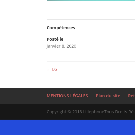
Compétences
Posté le
janvier 8, 2020
←
LG
MENTIONS LÉGALES
Plan du site
Ret
Copyright © 2018 LillephoneTous Droits Ré