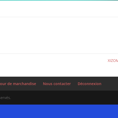
XIZO
our de marchandise
Nous contacter
Déconnexion
servés.