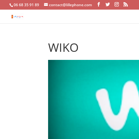
06 68 35 91 89
contact@lillephone.com
WIKO