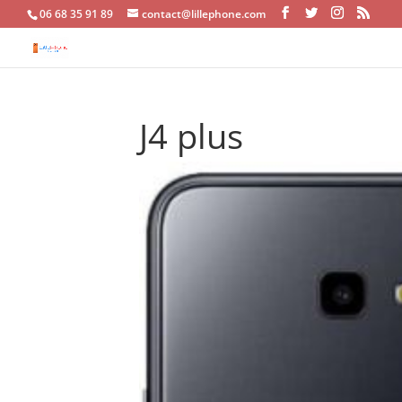
06 68 35 91 89
contact@lillephone.com
J4 plus