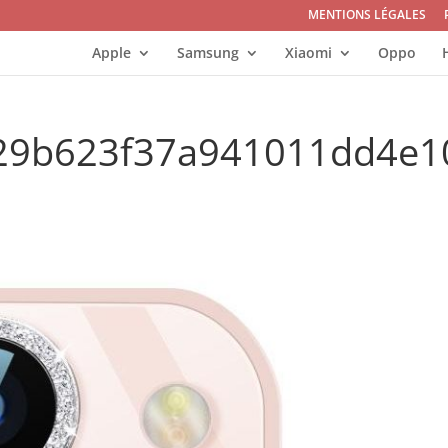
MENTIONS LÉGALES
Apple
Samsung
Xiaomi
Oppo
429b623f37a941011dd4e1