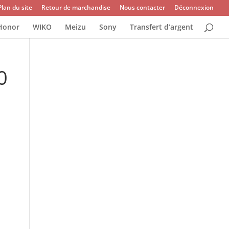
Plan du site
Retour de marchandise
Nous contacter
Déconnexion
Honor
WIKO
Meizu
Sony
Transfert d’argent
0