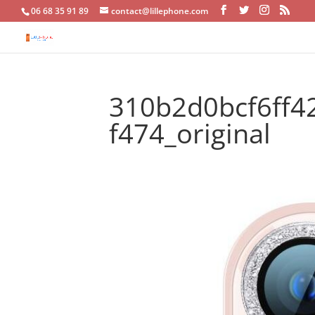
06 68 35 91 89
contact@lillephone.com
310b2d0bcf6ff
f474_original