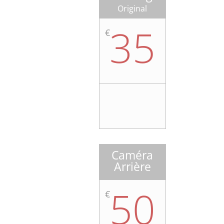
Original
35
€
Caméra
Arrière
50
€