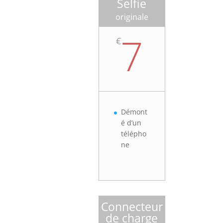
Selfie
originale
7
€
Démont
é d’un
télépho
ne
Connecteur
de charge